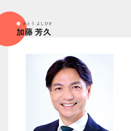
かとう よしひさ
加藤 芳久