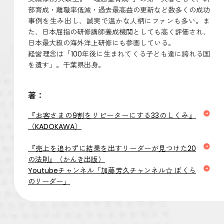
部育成・離職率低減・過去最高益の更新など数多くの成功
事例を生み出し、誠実で温かな人柄にファンも多い。ま
た、日本屈指の研修講師養成機関としても高く評価され、
日本最大級の海外洋上研修にも参画している。
経営理念は「100年後に生まれてくる子ども達に誇れる国
を遺す」。千葉県出身。
著：
『お客さまの9割をリピーターにする33のしくみ』
（KADOKAWA）
『売上を追わずに結果を出すリーダーが見つけた20
の法則』（かんき出版）
Youtubeチャンネル「加藤芳久チャンネル☆ ぼくら
のリーダー」