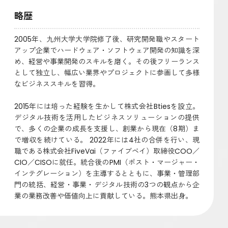
略歴
2005年、九州大学大学院修了後、研究開発職やスタート
アップ企業でハードウェア・ソフトウェア開発の知識を深
め、経営や事業開発のスキルを磨く。その後フリーランス
として独立し、幅広い業界やプロジェクトに参画して多様
なビジネススキルを習得。
2015年には培った経験を生かして株式会社Btiesを設立。
デジタル技術を活用したビジネスソリューションの提供
で、多くの企業の成長を支援し、創業から現在（8期）ま
で増収を続けている。 2022年には4社の合併を行い、現
職である株式会社FiveVai（ファイブベイ）取締役COO／
CIO／CISOに就任。統合後のPMI（ポスト・マージャー・
インテグレーション）を主導するとともに、事業・管理部
門の統括、経営・事業・デジタル技術の3つの観点から企
業の業務改善や価値向上に貢献している。熊本県出身。