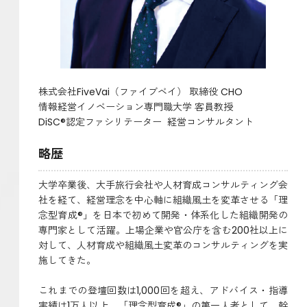
株式会社FiveVai（ファイブベイ） 取締役 CHO
情報経営イノベーション専門職大学 客員教授
DiSC®認定ファシリテーター 経営コンサルタント
略歴
大学卒業後、大手旅行会社や人材育成コンサルティング会
社を経て、経営理念を中心軸に組織風土を変革させる「理
念型育成®」を日本で初めて開発・体系化した組織開発の
専門家として活躍。上場企業や官公庁を含む200社以上に
対して、人材育成や組織風土変革のコンサルティングを実
施してきた。
これまでの登壇回数は1,000回を超え、アドバイス・指導
実績は1万人以上。「理念型育成®」の第一人者として、幹