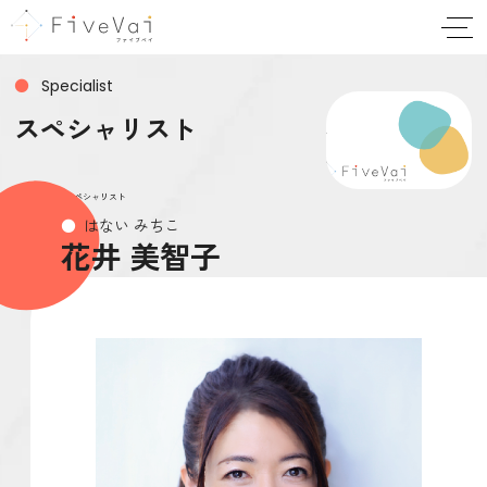
お問い合わせ
Specialist
スペシャリスト
会社案内
ABOUT
HOME
スペシャリスト
スペシャリスト
はない みちこ
会社概要
花井 美智子
実績
DX事業部
事業部紹介
お問い合わせ