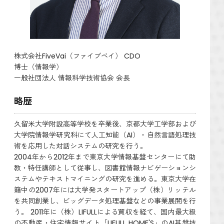
株式会社FiveVai（ファイブベイ） CDO
博士（情報学）
一般社団法人 情報科学技術協会 会長
略歴
久留米大学附設高等学校を卒業後、京都大学工学部および
大学院情報学研究科にて人工知能（AI）・自然言語処理技
術を応用した対話システムの研究を行う。
2004年から2012年まで東京大学情報基盤センターにて助
教・特任講師として従事し、図書館情報ナビゲーションシ
ステムやテキストマイニングの研究を進める。東京大学在
籍中の2007年には大学発スタートアップ（株）リッテル
を共同創業し、ビッグデータ処理基盤などの事業展開を行
う。 2011年に（株）LIFULLによる買収を経て、国内最大級
の不動産・住宅情報サイト「LIFULL HOME'S」のAI基盤技