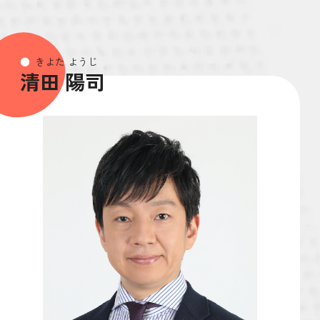
きよた ようじ
清田 陽司